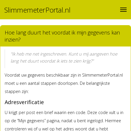
SlimmemeterPortal.nl
Hoe lang duurt het voordat ik mijn gegevens kan
inzien?
"Ik heb me net ingeschreven. Kunt u mij aangeven hoe
lang het duurt voordat ik iets te zien krijg?"
Voordat uw gegevens beschikbaar zijn in SlimmemeterPortal.nl
moet u een aantal stappen doorlopen. De belangrijkste
stappen zijn:
Adresverificatie
U krijgt per post een brief waarin een code. Deze code vult u in
op de “Mijn gegevens” pagina, nadat u bent ingelogd. Hiermee
controleren wij of u wel op het adres woont dat u hebt