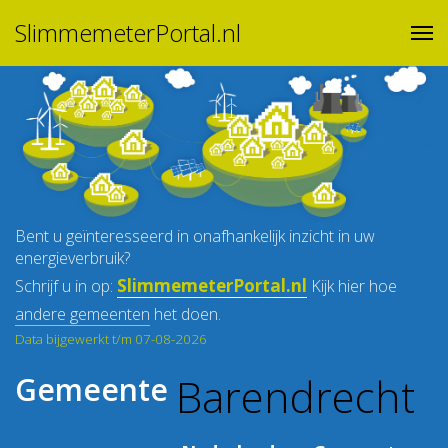
SlimmemeterPortal.nl
Bent u geïnteresseerd in onafhankelijk inzicht in uw
energieverbruik?
SlimmemeterPortal.nl
Schrijf u in op:
Kijk hier hoe
andere gemeenten
het doen.
Data bijgewerkt t/m 07-08-2026
Barendrecht
Gemeente