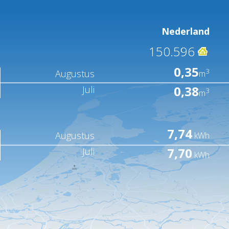
Nederland
150.596
0,35
3
Augustus
m
0,38
Juli
3
m
7,74
Augustus
kWh
7,70
Juli
kWh