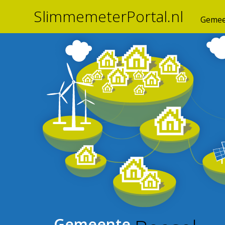
SlimmemeterPortal.nl
Gemee
Gemeente