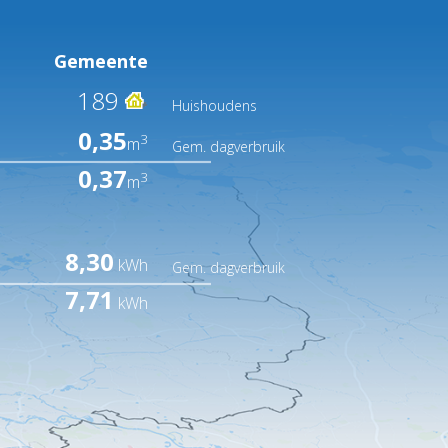
Gemeente
189
Huishoudens
0,35
3
m
Gem. dagverbruik
0,37
3
m
8,30
kWh
Gem. dagverbruik
7,71
kWh