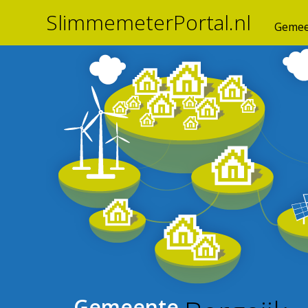
SlimmemeterPortal.nl
Gemee
Gemeente