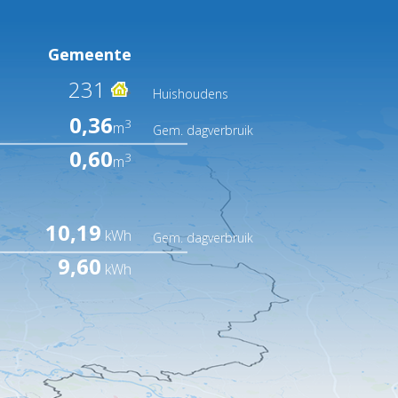
Gemeente
231
Huishoudens
0,36
3
m
Gem. dagverbruik
0,60
3
m
10,19
kWh
Gem. dagverbruik
9,60
kWh