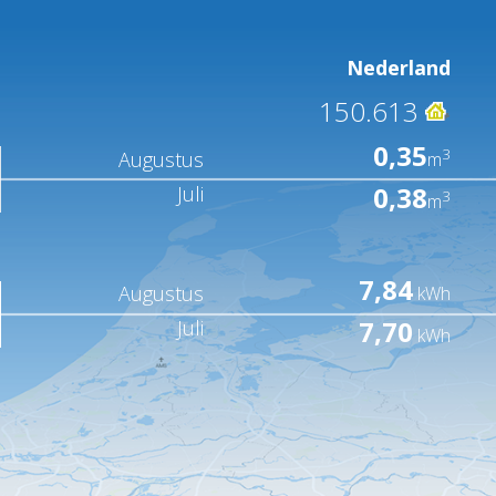
Nederland
150.613
0,35
3
Augustus
m
0,38
Juli
3
m
7,84
Augustus
kWh
7,70
Juli
kWh