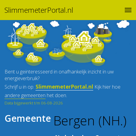
SlimmemeterPortal.nl
Bent u geïnteresseerd in onafhankelijk inzicht in uw
energieverbruik?
SlimmemeterPortal.nl
Schrijf u in op:
Kijk hier hoe
andere gemeenten
het doen.
Data bijgewerkt t/m 06-08-2026
Bergen (NH.)
Gemeente