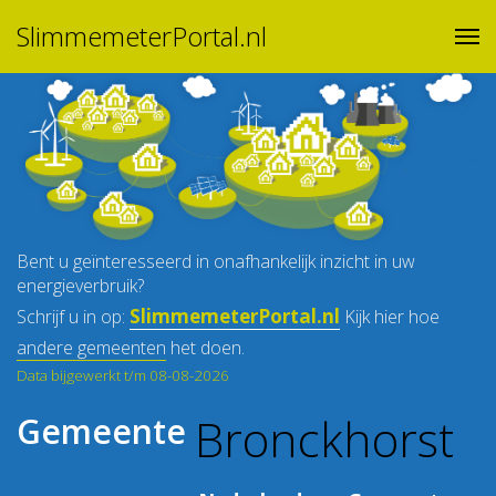
SlimmemeterPortal.nl
Bent u geïnteresseerd in onafhankelijk inzicht in uw
energieverbruik?
SlimmemeterPortal.nl
Schrijf u in op:
Kijk hier hoe
andere gemeenten
het doen.
Data bijgewerkt t/m 08-08-2026
Bronckhorst
Gemeente