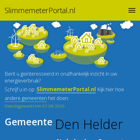
SlimmemeterPortal.nl
Bent u geïnteresseerd in onafhankelijk inzicht in uw
energieverbruik?
SlimmemeterPortal.nl
Schrijf u in op:
Kijk hier hoe
andere gemeenten
het doen.
Data bijgewerkt t/m 07-08-2026
Den Helder
Gemeente