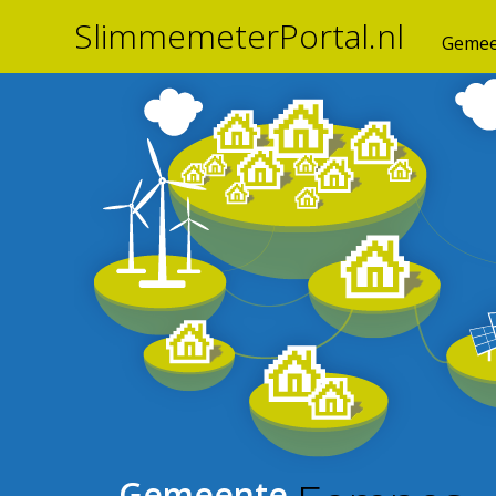
SlimmemeterPortal.nl
Gemee
Gemeente