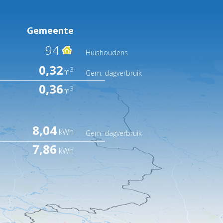
Gemeente
94
Huishoudens
0,32
3
m
Gem. dagverbruik
0,36
3
m
8,04
kWh
Gem. dagverbruik
7,86
kWh