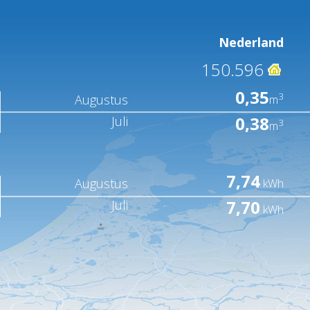
Nederland
150.596
0,35
3
Augustus
m
0,38
Juli
3
m
7,74
Augustus
kWh
7,70
Juli
kWh