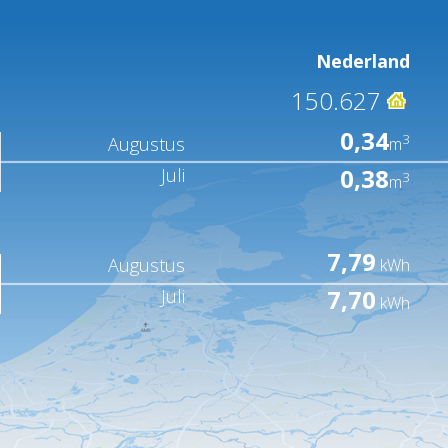
Nederland
150.627
0,34
3
Augustus
m
0,38
Juli
3
m
7,79
Augustus
kWh
7,70
Juli
kWh