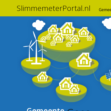
SlimmemeterPortal.nl
Gemee
Gemeente