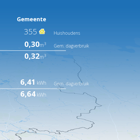
Gemeente
355
Huishoudens
0,30
3
m
Gem. dagverbruik
0,32
3
m
6,41
kWh
Gem. dagverbruik
6,64
kWh