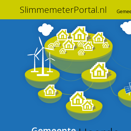
SlimmemeterPortal.nl
Gemee
Gemeente