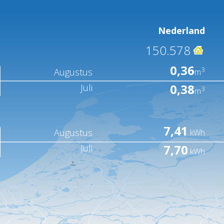
Nederland
150.578
0,36
3
Augustus
m
0,38
Juli
3
m
7,41
Augustus
kWh
7,70
Juli
kWh