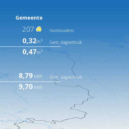
Gemeente
207
Huishoudens
0,32
3
m
Gem. dagverbruik
0,47
3
m
8,79
kWh
Gem. dagverbruik
9,70
kWh