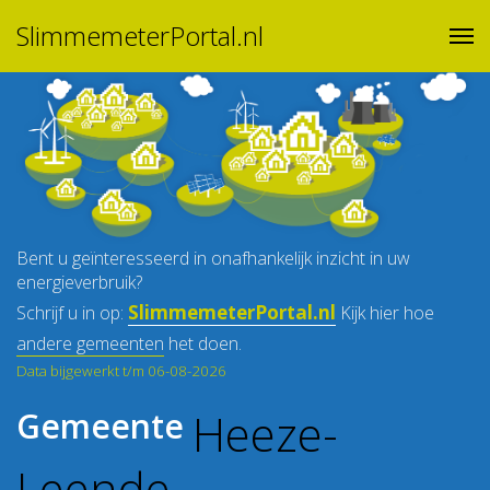
SlimmemeterPortal.nl
Bent u geïnteresseerd in onafhankelijk inzicht in uw
energieverbruik?
SlimmemeterPortal.nl
Schrijf u in op:
Kijk hier hoe
andere gemeenten
het doen.
Data bijgewerkt t/m 06-08-2026
Heeze-
Gemeente
Leende