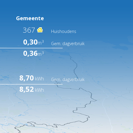
Gemeente
367
Huishoudens
0,30
3
m
Gem. dagverbruik
0,36
3
m
8,70
kWh
Gem. dagverbruik
8,52
kWh