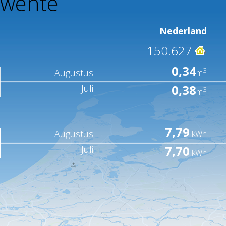
Twente
Nederland
150.627
0,34
3
Augustus
m
0,38
Juli
3
m
7,79
Augustus
kWh
7,70
Juli
kWh