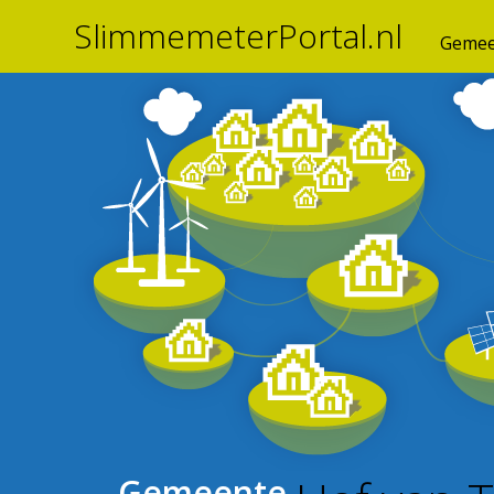
SlimmemeterPortal.nl
Gemee
Gemeente