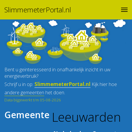
SlimmemeterPortal.nl
Bent u geïnteresseerd in onafhankelijk inzicht in uw
energieverbruik?
SlimmemeterPortal.nl
Schrijf u in op:
Kijk hier hoe
andere gemeenten
het doen.
Data bijgewerkt t/m 05-08-2026
Leeuwarden
Gemeente