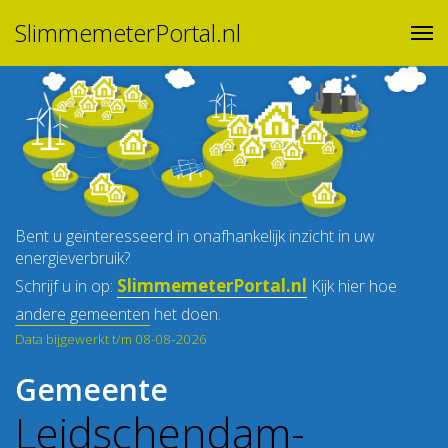
SlimmemeterPortal.nl
Bent u geïnteresseerd in onafhankelijk inzicht in uw
energieverbruik?
SlimmemeterPortal.nl
Schrijf u in op:
Kijk hier hoe
andere gemeenten
het doen.
Data bijgewerkt t/m 08-08-2026
Gemeente
Leidschendam-