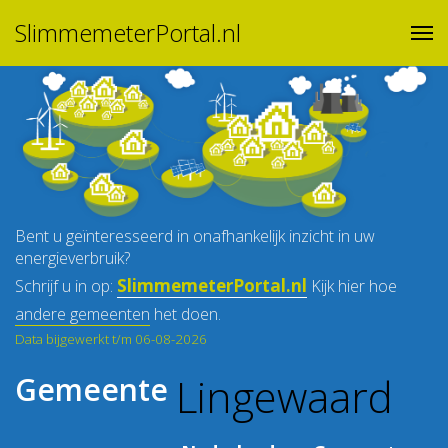
SlimmemeterPortal.nl
Bent u geïnteresseerd in onafhankelijk inzicht in uw
energieverbruik?
SlimmemeterPortal.nl
Schrijf u in op:
Kijk hier hoe
andere gemeenten
het doen.
Data bijgewerkt t/m 06-08-2026
Lingewaard
Gemeente