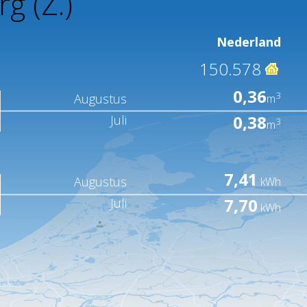
g (Z.)
Nederland
150.578
0,36
3
Augustus
m
0,38
Juli
3
m
7,41
Augustus
kWh
7,70
Juli
kWh