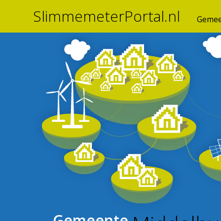
SlimmemeterPortal.nl
Gemee
Gemeente