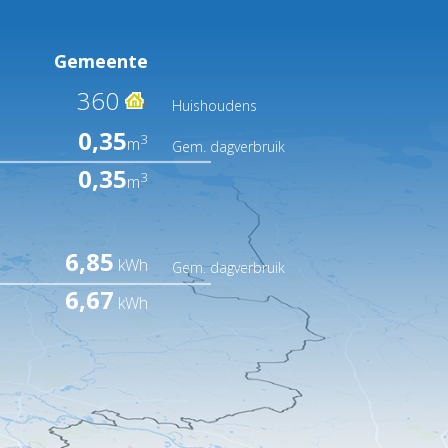
Gemeente
360
Huishoudens
0,35
3
m
Gem. dagverbruik
0,35
3
m
6,85
kWh
Gem. dagverbruik
6,67
kWh