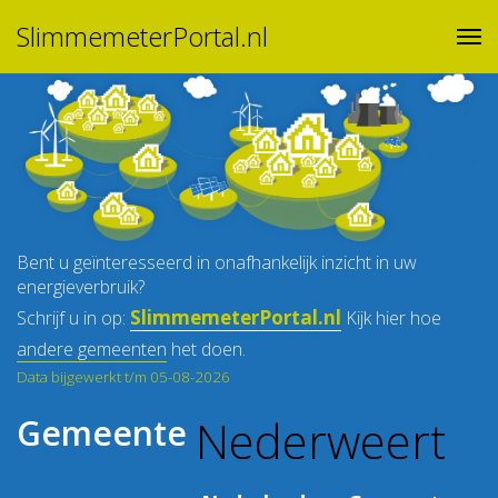
SlimmemeterPortal.nl
Bent u geïnteresseerd in onafhankelijk inzicht in uw
energieverbruik?
SlimmemeterPortal.nl
Schrijf u in op:
Kijk hier hoe
andere gemeenten
het doen.
Data bijgewerkt t/m 05-08-2026
Nederweert
Gemeente