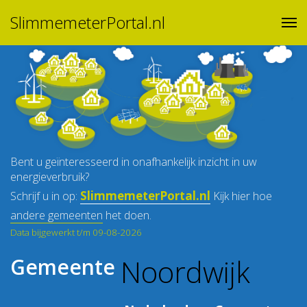
SlimmemeterPortal.nl
Bent u geïnteresseerd in onafhankelijk inzicht in uw
energieverbruik?
SlimmemeterPortal.nl
Schrijf u in op:
Kijk hier hoe
andere gemeenten
het doen.
Data bijgewerkt t/m 09-08-2026
Noordwijk
Gemeente