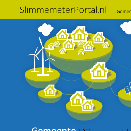
SlimmemeterPortal.nl
Gemee
Gemeente