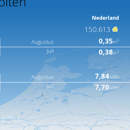
olten
Nederland
150.613
0,35
3
Augustus
m
0,38
Juli
3
m
7,84
Augustus
kWh
7,70
Juli
kWh