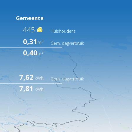
Gemeente
445
Huishoudens
0,31
3
m
Gem. dagverbruik
0,40
3
m
7,62
kWh
Gem. dagverbruik
7,81
kWh