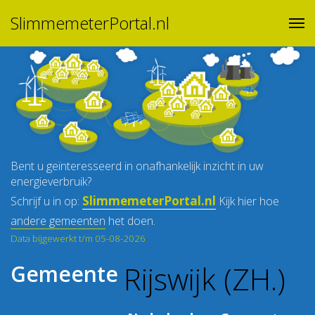
SlimmemeterPortal.nl
Bent u geïnteresseerd in onafhankelijk inzicht in uw
energieverbruik?
SlimmemeterPortal.nl
Schrijf u in op:
Kijk hier hoe
andere gemeenten
het doen.
Data bijgewerkt t/m 05-08-2026
Rijswijk (ZH.)
Gemeente