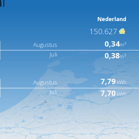
l
Nederland
150.627
0,34
3
Augustus
m
0,38
Juli
3
m
7,79
Augustus
kWh
7,70
Juli
kWh