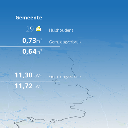
Gemeente
29
Huishoudens
0,73
3
m
Gem. dagverbruik
0,64
3
m
11,30
kWh
Gem. dagverbruik
11,72
kWh