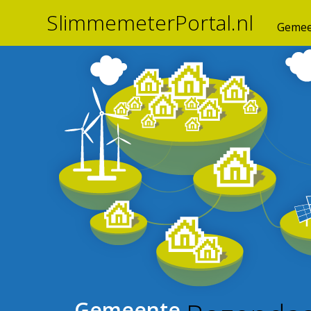
SlimmemeterPortal.nl
Gemee
Gemeente