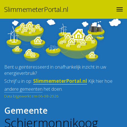
SlimmemeterPortal.nl
Bent u geïnteresseerd in onafhankelijk inzicht in uw
energieverbruik?
SlimmemeterPortal.nl
Schrijf u in op:
Kijk hier hoe
andere gemeenten
het doen.
Data bijgewerkt t/m 06-08-2026
Gemeente
Schiermonnikoog