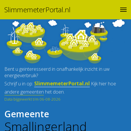
SlimmemeterPortal.nl
Bent u geïnteresseerd in onafhankelijk inzicht in uw
energieverbruik?
SlimmemeterPortal.nl
Schrijf u in op:
Kijk hier hoe
andere gemeenten
het doen.
Data bijgewerkt t/m 06-08-2026
Gemeente
Smallingerland