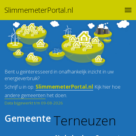
SlimmemeterPortal.nl
Bent u geïnteresseerd in onafhankelijk inzicht in uw
energieverbruik?
SlimmemeterPortal.nl
Schrijf u in op:
Kijk hier hoe
andere gemeenten
het doen.
Data bijgewerkt t/m 09-08-2026
Terneuzen
Gemeente