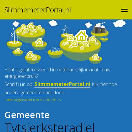
SlimmemeterPortal.nl
Bent u geïnteresseerd in onafhankelijk inzicht in uw
energieverbruik?
SlimmemeterPortal.nl
Schrijf u in op:
Kijk hier hoe
andere gemeenten
het doen.
Data bijgewerkt t/m 07-08-2026
Gemeente
Tytsjerksteradiel