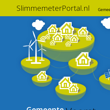
SlimmemeterPortal.nl
Gemee
Gemeente