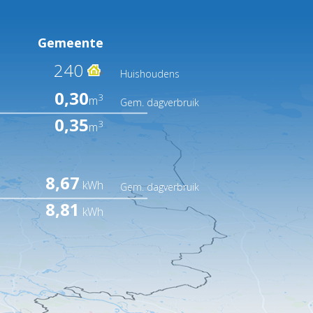
Gemeente
240
Huishoudens
0,30
3
m
Gem. dagverbruik
0,35
3
m
8,67
kWh
Gem. dagverbruik
8,81
kWh