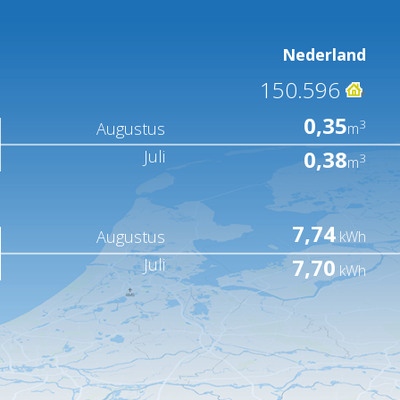
Nederland
150.596
0,35
3
Augustus
m
0,38
Juli
3
m
7,74
Augustus
kWh
7,70
Juli
kWh