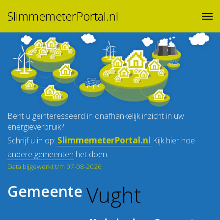
SlimmemeterPortal.nl
Bent u geïnteresseerd in onafhankelijk inzicht in uw
energieverbruik?
SlimmemeterPortal.nl
Schrijf u in op:
Kijk hier hoe
andere gemeenten
het doen.
Data bijgewerkt t/m 07-08-2026
Vught
Gemeente