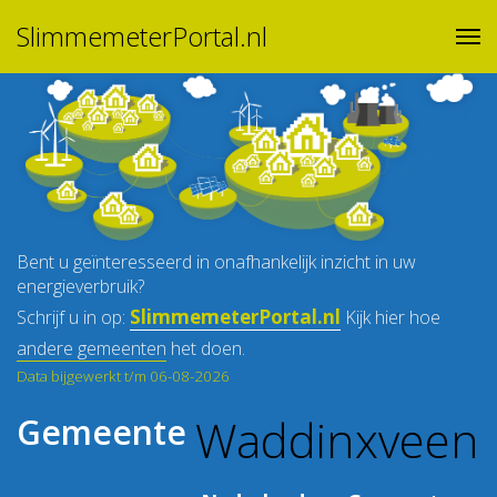
SlimmemeterPortal.nl
Bent u geïnteresseerd in onafhankelijk inzicht in uw
energieverbruik?
SlimmemeterPortal.nl
Schrijf u in op:
Kijk hier hoe
andere gemeenten
het doen.
Data bijgewerkt t/m 06-08-2026
Waddinxveen
Gemeente