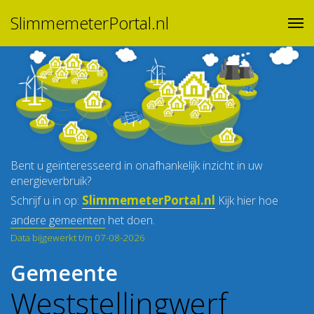
SlimmemeterPortal.nl
Bent u geïnteresseerd in onafhankelijk inzicht in uw
energieverbruik?
SlimmemeterPortal.nl
Schrijf u in op:
Kijk hier hoe
andere gemeenten
het doen.
Data bijgewerkt t/m 07-08-2026
Gemeente
Weststellingwerf