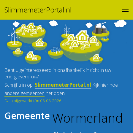
SlimmemeterPortal.nl
Bent u geïnteresseerd in onafhankelijk inzicht in uw
energieverbruik?
SlimmemeterPortal.nl
Schrijf u in op:
Kijk hier hoe
andere gemeenten
het doen.
Data bijgewerkt t/m 08-08-2026
Wormerland
Gemeente