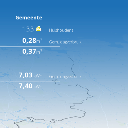
Gemeente
133
Huishoudens
0,28
3
m
Gem. dagverbruik
0,37
3
m
7,03
kWh
Gem. dagverbruik
7,40
kWh