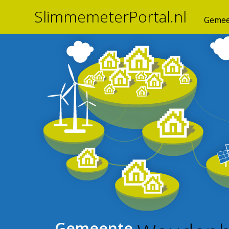
SlimmemeterPortal.nl
Gemee
Gemeente