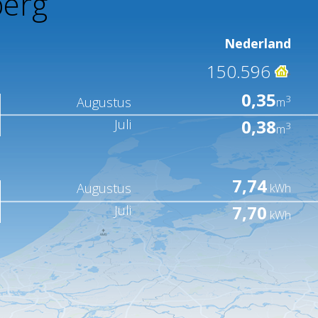
erg
Nederland
150.596
0,35
3
Augustus
m
0,38
Juli
3
m
7,74
Augustus
kWh
7,70
Juli
kWh