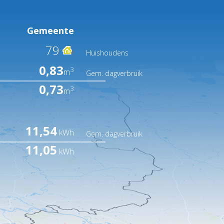
Gemeente
79
Huishoudens
0,83
3
m
Gem. dagverbruik
0,73
3
m
11,54
kWh
Gem. dagverbruik
11,05
kWh