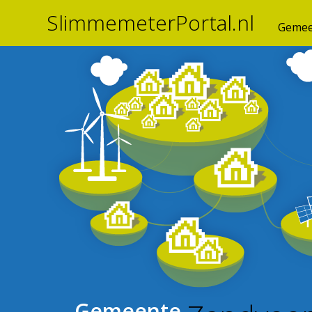
SlimmemeterPortal.nl
Gemee
Gemeente