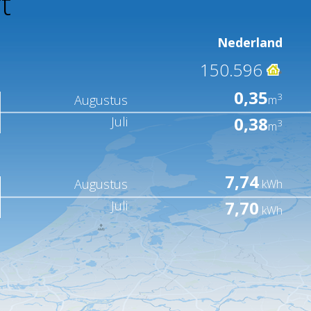
t
Nederland
150.596
0,35
3
Augustus
m
0,38
Juli
3
m
7,74
Augustus
kWh
7,70
Juli
kWh